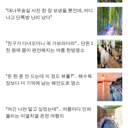
“대나무숲길 사진 한 장 보냈을 뿐인데, 어디
냐고 단톡방 난리 났다”
“친구가 다녀오더니 꼭 가보라더라”… 단돈 1
천 원에 몸이 편안해지는 여름 한방명소
“돈 한 푼 안 드는데 이 정도 뷰를?”… 해수욕
장보다 더 기억에 남는 해안도로 명소
“여긴 나만 알고 싶었는데”… 여름마다 인파
몰리는 이열치열 온천 여행지