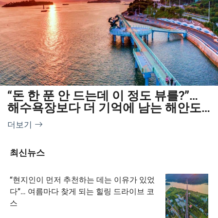
“돈 한 푼 안 드는데 이 정도 뷰를?”…
해수욕장보다 더 기억에 남는 해안도
로 명소
더보기
최신뉴스
“현지인이 먼저 추천하는 데는 이유가 있었
다”… 여름마다 찾게 되는 힐링 드라이브 코
스