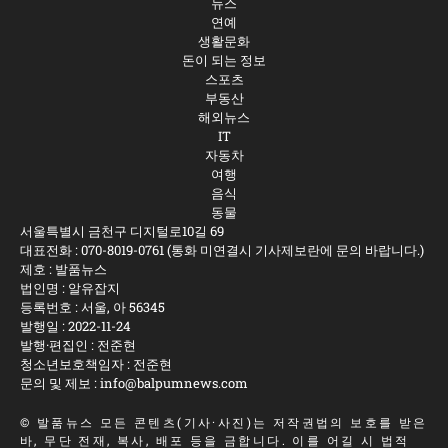
뉴스
연예
생활문화
돈이 되는 정보
스포츠
부동산
해외뉴스
IT
자동차
여행
음식
동물
서울특별시 금천구 디지털로10길 69
대표전화 :
070-8019-0761
(통화 미연결시 기사제보란에 문의 바랍니다.)
제호 : 발품뉴스
법인명 : 알유잡지
등록번호 : 서울, 아 56345
발행일 : 2022-11-24
발행·편집인 : 전준현
청소년보호책임자 : 전준현
문의 및 제보 :
info@balpumnews.com
©
발품뉴스
모든 콘텐츠(기사·사진)는 저작권법의 보호를 받은
바, 무단 전재, 복사, 배포 등을 금합니다. 이를 어길 시 법적