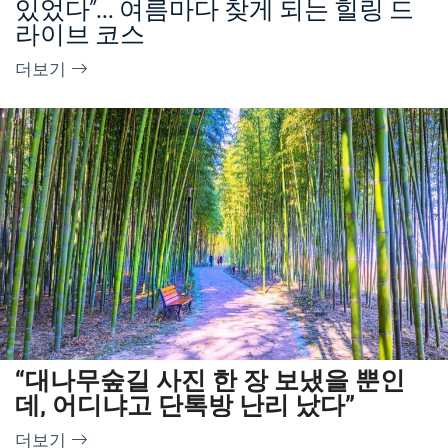
있었다”… 여름마다 찾게 되는 힐링 드
라이브 코스
더보기
“대나무숲길 사진 한 장 보냈을 뿐인
데, 어디냐고 단톡방 난리 났다”
더보기