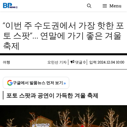
컨
Menu
텐
츠
“이번 주 수도권에서 가장 핫한 포
로
건
토 스팟”… 연말에 가기 좋은 겨울
너
축제
뛰
기
여행
오민선 기자
댓글 0
입력
2024.12.04 10:00
»
구글에서 발품뉴스 먼저 보기
포토 스팟과 공연이 가득한 겨울 축제