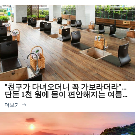
“친구가 다녀오더니 꼭 가보라더라”…
단돈 1천 원에 몸이 편안해지는 여름
한방명소
더보기