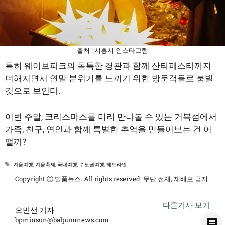
출처 : 시흥시 인스타그램
특히 웨이브파크의 독특한 경관과 함께 산타페스타까지
더해지면서 연말 분위기를 느끼기 위한 방문객들로 붐빌
것으로 보인다.
이번 주말, 크리스마스를 미리 만나볼 수 있는 거북섬에서
가족, 친구, 연인과 함께 특별한 추억을 만들어보는 건 어
떨까?
태
겨울여행
,
겨울축제
,
국내여행
,
수도권여행
,
헤드라인
그
Copyright ⓒ 발품뉴스. All rights reserved. 무단 전재, 재배포 금지
다른기사 보기
오민선 기자
bpminsun@balpumnews.com