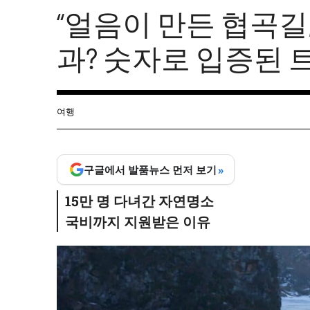
“얼음이 만든 협곡길,
과? 숫자로 입증된 
여행
»
구글에서 발품뉴스 먼저 보기
15만 명 다녀간 자연명소
국비까지 지원받은 이유