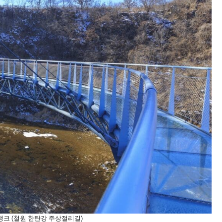
뱅크 (철원 한탄강 주상절리길)