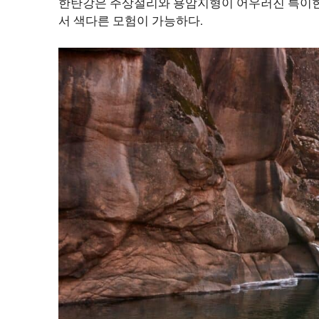
한탄강은 주상절리와 용암지형이 어우러진 특이한
서 색다른 모험이 가능하다.