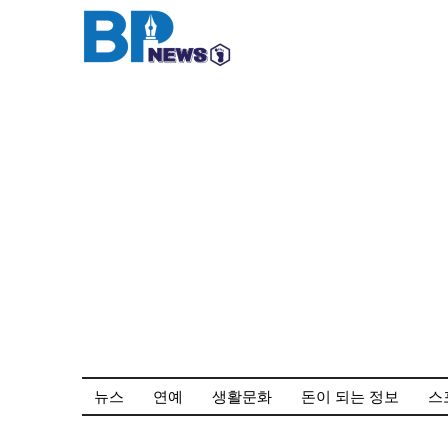
컨
텐
츠
로
건
너
뛰
기
뉴스
연예
생활문화
돈이 되는 정보
스