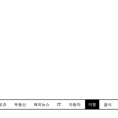
포츠
부동산
해외뉴스
IT
자동차
여행
음식