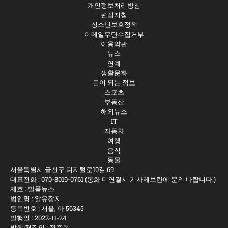
개인정보처리방침
편집지침
청소년보호정책
이메일무단수집거부
이용약관
뉴스
연예
생활문화
돈이 되는 정보
스포츠
부동산
해외뉴스
IT
자동차
여행
음식
동물
서울특별시 금천구 디지털로10길 69
대표전화 :
070-8019-0761
(통화 미연결시 기사제보란에 문의 바랍니다.)
제호 : 발품뉴스
법인명 : 알유잡지
등록번호 : 서울, 아 56345
발행일 : 2022-11-24
발행·편집인 : 전준현