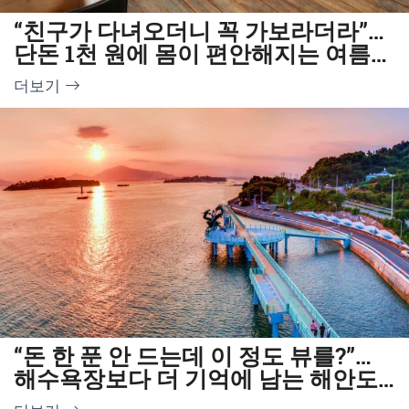
“친구가 다녀오더니 꼭 가보라더라”…
단돈 1천 원에 몸이 편안해지는 여름
한방명소
더보기
“돈 한 푼 안 드는데 이 정도 뷰를?”…
해수욕장보다 더 기억에 남는 해안도
로 명소