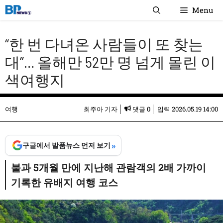
컨
Menu
텐
츠
“한 번 다녀온 사람들이 또 찾는
로
건
대”… 올해만 52만 명 넘게 몰린 이
너
색여행지
뛰
기
여행
최주아 기자
댓글 0
입력
2026.05.19 14:00
»
구글에서 발품뉴스 먼저 보기
불과 5개월 만에 지난해 관람객의 2배 가까이
기록한 유배지 여행 코스