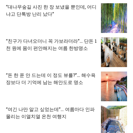
“대나무숲길 사진 한 장 보냈을 뿐인데, 어디
냐고 단톡방 난리 났다”
“친구가 다녀오더니 꼭 가보라더라”… 단돈 1
천 원에 몸이 편안해지는 여름 한방명소
“돈 한 푼 안 드는데 이 정도 뷰를?”… 해수욕
장보다 더 기억에 남는 해안도로 명소
“여긴 나만 알고 싶었는데”… 여름마다 인파
몰리는 이열치열 온천 여행지