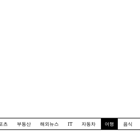
포츠
부동산
해외뉴스
IT
자동차
여행
음식