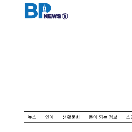
컨
텐
츠
로
건
너
뛰
기
뉴스
연예
생활문화
돈이 되는 정보
스