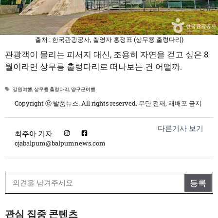
공유
출처 : 한국관광공사, 촬영자 홍정표 (상무룡 출렁다리)
관광객이 몰리는 피서지 대신, 조용히 자연을 걷고 싶은 8
월이라면 상무룡 출렁다리로 떠나보는 건 어떨까.
태
강원여행
,
상무룡 출렁다리
,
양구군여행
그
Copyright ⓒ 발품뉴스. All rights reserved. 무단 전재, 재배포 금지
다른기사 보기
최주아 기자
cjabalpum@balpumnews.com
관심 집중 콘텐츠