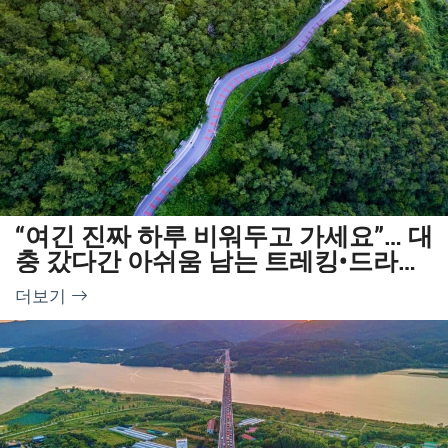
“여긴 진짜 하루 비워두고 가세요”… 대
충 갔다간 아쉬움 남는 트레킹•드라이
브 여행지
더보기