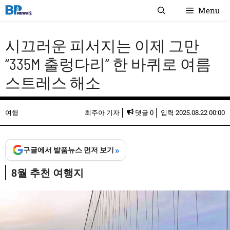
컨
Menu
텐
츠
시끄러운 피서지는 이제 그만
로
건
“335M 출렁다리” 한 바퀴로 여름
너
스트레스 해소
뛰
기
여행
최주아 기자
댓글 0
입력
2025.08.22 00:00
»
구글에서 발품뉴스 먼저 보기
8월 추천 여행지