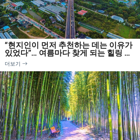
“현지인이 먼저 추천하는 데는 이유가
있었다”… 여름마다 찾게 되는 힐링 드
라이브 코스
더보기