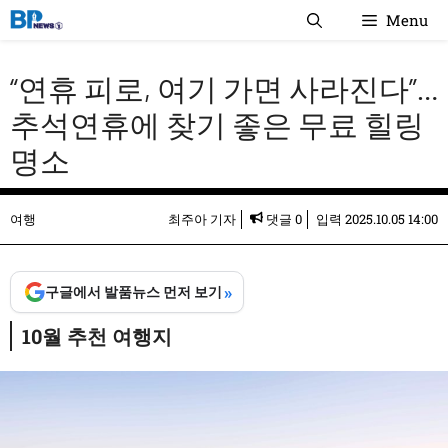
컨
Menu
텐
츠
“연휴 피로, 여기 가면 사라진다”…
로
건
추석연휴에 찾기 좋은 무료 힐링
너
명소
뛰
기
여행
최주아 기자
댓글 0
입력
2025.10.05 14:00
»
구글에서 발품뉴스 먼저 보기
10월 추천 여행지