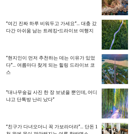
“여긴 진짜 하루 비워두고 가세요”… 대충 갔
다간 아쉬움 남는 트레킹•드라이브 여행지
“현지인이 먼저 추천하는 데는 이유가 있었
다”… 여름마다 찾게 되는 힐링 드라이브 코
스
“대나무숲길 사진 한 장 보냈을 뿐인데, 어디
냐고 단톡방 난리 났다”
“친구가 다녀오더니 꼭 가보라더라”… 단돈 1
천 원에 몸이 편안해지는 여름 한방명소