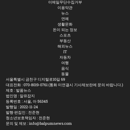
이메일무단수집거부
이용약관
뉴스
연예
생활문화
돈이 되는 정보
스포츠
부동산
해외뉴스
IT
자동차
여행
음식
동물
서울특별시 금천구 디지털로10길 69
대표전화 :
070-8019-0761
(통화 미연결시 기사제보란에 문의 바랍니다.)
제호 : 발품뉴스
법인명 : 알유잡지
등록번호 : 서울, 아 56345
발행일 : 2022-11-24
발행·편집인 : 전준현
청소년보호책임자 : 전준현
문의 및 제보 :
info@balpumnews.com