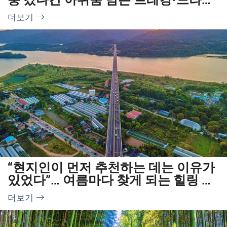
브 여행지
더보기
“현지인이 먼저 추천하는 데는 이유가
있었다”… 여름마다 찾게 되는 힐링 드
라이브 코스
더보기