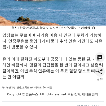
출처 : 한국관광공사, 촬영자 김지호 (부산 ‘오륙도 스카이워크’)
입장료는 무료이며 자가용 이용 시 인근에 주차가 가능하
다. 연중무휴로 운영되기 때문에 추석 연휴 기간에도 자유
롭게 방문할 수 있다.
유리 아래 펼쳐진 파도부터 공중에 떠 있는 듯한 길, 가을
해안 바람까지. 명절의 답답함을 한 번에 털어내고 싶은 사
0
람이라면, 이번 추석 연휴에는 이 무료 힐링 명소로 떠나보
는 건 어떨까.
공유
태
부산여행
,
연휴
,
오륙도 스카이워크
,
추석여행
그
Copyright ⓒ 발품뉴스. All rights reserved. 무단 전재, 재배포 금지