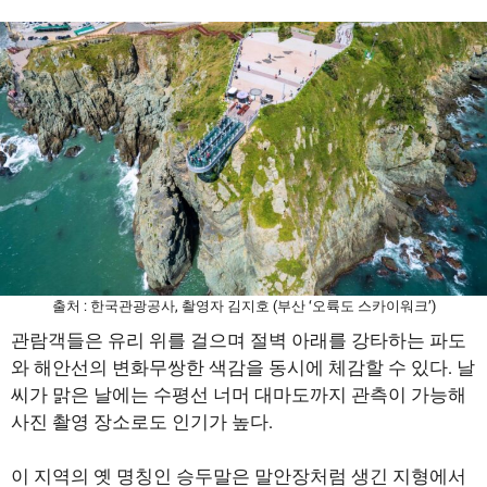
출처 : 한국관광공사, 촬영자 김지호 (부산 ‘오륙도 스카이워크’)
관람객들은 유리 위를 걸으며 절벽 아래를 강타하는 파도
와 해안선의 변화무쌍한 색감을 동시에 체감할 수 있다. 날
씨가 맑은 날에는 수평선 너머 대마도까지 관측이 가능해
사진 촬영 장소로도 인기가 높다.
이 지역의 옛 명칭인 승두말은 말안장처럼 생긴 지형에서