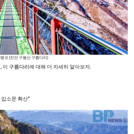
지뱅크 (진안 구봉산 구름다리)
, 이
구름다리
에 대해 더 자세히 알아보자.
이 입소문 확산”