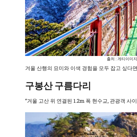
출처 : 게티이미
겨울 산행의 묘미와 이색 경험을 모두 잡고 싶다면
구봉산 구름다리
“겨울 고산 위 연결된 1.2m 폭 현수교, 관광객 사