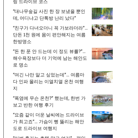
링 드라이브 코스
“대나무숲길 사진 한 장 보냈을 뿐인
데, 어디냐고 단톡방 난리 났다”
“친구가 다녀오더니 꼭 가보라더라”…
단돈 1천 원에 몸이 편안해지는 여름
한방명소
“돈 한 푼 안 드는데 이 정도 뷰를?”…
해수욕장보다 더 기억에 남는 해안도
로 명소
“여긴 나만 알고 싶었는데”… 여름마
다 인파 몰리는 이열치열 온천 여행
지
“폭염에 무슨 온천?” 했는데, 한번 가
보고 반한 여행 후기
“요즘 같이 더운 날씨에는 드라이브
가 최고죠”… 가슴이 뻥 뚫리는 해안
도로 드라이브 여행지