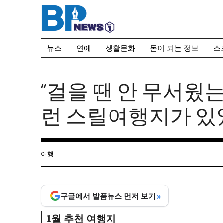
컨
텐
츠
로
뉴스
연예
생활문화
돈이 되는 정보
스
건
너
뛰
“걸을 땐 안 무서웠
기
런 스릴여행지가 
여행
»
구글에서 발품뉴스 먼저 보기
1월 추천 여행지