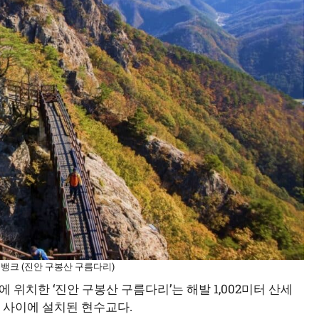
지뱅크 (진안 구봉산 구름다리)
위치한 ‘진안 구봉산 구름다리’는 해발 1,002미터 산세
봉 사이에 설치된 현수교다.