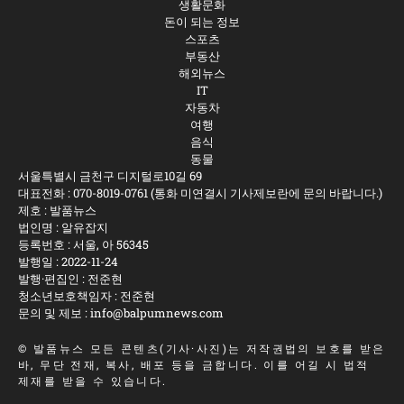
생활문화
돈이 되는 정보
스포츠
부동산
해외뉴스
IT
자동차
여행
음식
동물
서울특별시 금천구 디지털로10길 69
대표전화 :
070-8019-0761
(통화 미연결시 기사제보란에 문의 바랍니다.)
제호 : 발품뉴스
법인명 : 알유잡지
등록번호 : 서울, 아 56345
발행일 : 2022-11-24
발행·편집인 : 전준현
청소년보호책임자 : 전준현
문의 및 제보 :
info@balpumnews.com
©
발품뉴스
모든 콘텐츠(기사·사진)는 저작권법의 보호를 받은
바, 무단 전재, 복사, 배포 등을 금합니다. 이를 어길 시 법적
제재를 받을 수 있습니다.