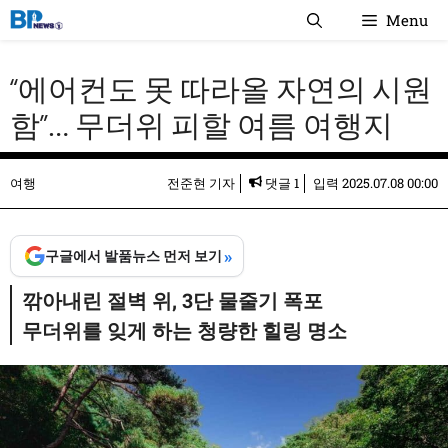
컨
Menu
텐
츠
“에어컨도 못 따라올 자연의 시원
로
건
함”… 무더위 피할 여름 여행지
너
뛰
여행
전준현 기자
댓글 1
입력
2025.07.08 00:00
기
»
구글에서 발품뉴스 먼저 보기
깎아내린 절벽 위, 3단 물줄기 폭포
무더위를 잊게 하는 청량한 힐링 명소