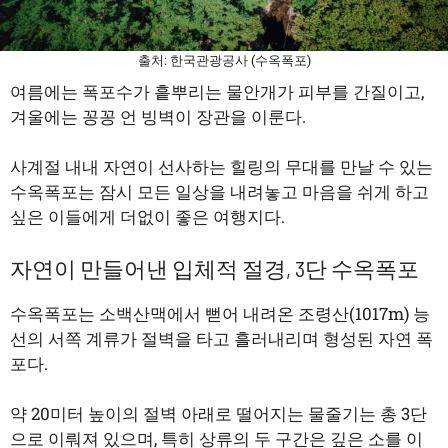
출처: 한국관광공사 (수옥폭포)
여름에는 폭포수가 흩뿌리는 물안개가 피부를 간질이고,
겨울에는 꽁꽁 언 빙벽이 장관을 이룬다.
사계절 내내 자연이 선사하는 힐링의 무대를 만날 수 있는
수옥폭포는 잠시 모든 일상을 내려놓고 마음을 쉬게 하고
싶은 이들에게 더없이 좋은 여행지다.
자연이 만들어낸 입체적 절경, 3단 수옥폭포
수옥폭포는 소백산맥에서 뻗어 내려온 조령산(1017m) 능
선의 서쪽 계류가 절벽을 타고 흘러내리며 형성된 자연 폭
포다.
약 20미터 높이의 절벽 아래로 떨어지는 물줄기는 총 3단
으로 이뤄져 있으며, 특히 상류의 두 구간은 깊은 소를 이