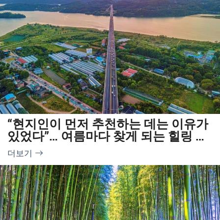
“현지인이 먼저 추천하는 데는 이유가
있었다”… 여름마다 찾게 되는 힐링 드
라이브 코스
더보기