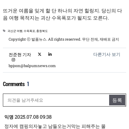
뜨거운 여름을 잊게 할 단 하나의 자연 힐링지. 당신의 다
음 여행 목적지는 괴산 수옥폭포가 될지도 모른다.
태
괴산군 여행
,
수옥폭포
,
충청북도
그
Copyright ⓒ 발품뉴스. All rights reserved. 무단 전재, 재배포 금지
다른기사 보기
전준현 기자
bpjoon@balpumnews.com
1
2025.07.08 09:38
익명
정자에 캠핑의자놓고 남들오는거막는 피해주는 몰