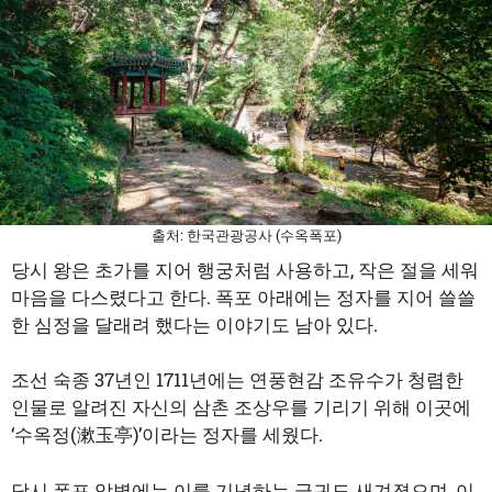
출처: 한국관광공사 (수옥폭포)
당시 왕은 초가를 지어 행궁처럼 사용하고, 작은 절을 세워
마음을 다스렸다고 한다. 폭포 아래에는 정자를 지어 쓸쓸
한 심정을 달래려 했다는 이야기도 남아 있다.
조선 숙종 37년인 1711년에는 연풍현감 조유수가 청렴한
인물로 알려진 자신의 삼촌 조상우를 기리기 위해 이곳에
‘수옥정(漱玉亭)’이라는 정자를 세웠다.
당시 폭포 암벽에는 이를 기념하는 글귀도 새겨졌으며, 이