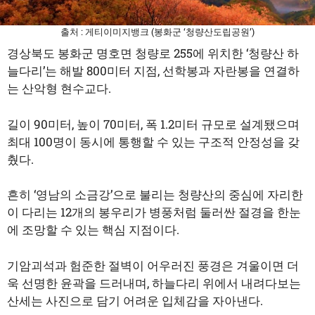
출처 : 게티이미지뱅크 (봉화군 ‘청량산도립공원’)
경상북도 봉화군 명호면 청량로 255에 위치한 ‘청량산 하
늘다리’는 해발 800미터 지점, 선학봉과 자란봉을 연결하
는 산악형 현수교다.
길이 90미터, 높이 70미터, 폭 1.2미터 규모로 설계됐으며
최대 100명이 동시에 통행할 수 있는 구조적 안정성을 갖
췄다.
흔히 ‘영남의 소금강’으로 불리는 청량산의 중심에 자리한
이 다리는 12개의 봉우리가 병풍처럼 둘러싼 절경을 한눈
에 조망할 수 있는 핵심 지점이다.
기암괴석과 험준한 절벽이 어우러진 풍경은 겨울이면 더
욱 선명한 윤곽을 드러내며, 하늘다리 위에서 내려다보는
산세는 사진으로 담기 어려운 입체감을 자아낸다.