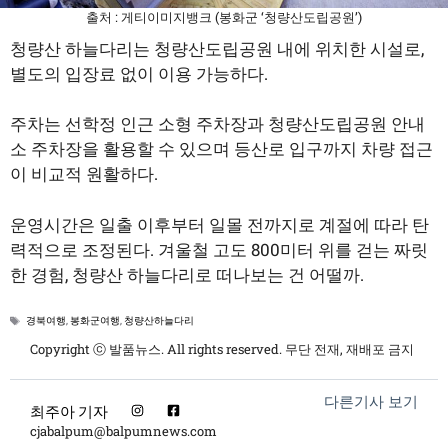
출처 : 게티이미지뱅크 (봉화군 ‘청량산도립공원’)
청량산 하늘다리는 청량산도립공원 내에 위치한 시설로,
별도의 입장료 없이 이용 가능하다.
주차는 선학정 인근 소형 주차장과 청량산도립공원 안내
소 주차장을 활용할 수 있으며 등산로 입구까지 차량 접근
이 비교적 원활하다.
운영시간은 일출 이후부터 일몰 전까지로 계절에 따라 탄
력적으로 조정된다. 겨울철 고도 800미터 위를 걷는 짜릿
한 경험, 청량산 하늘다리로 떠나보는 건 어떨까.
태
경북여행
,
봉화군여행
,
청량산하늘다리
그
Copyright ⓒ 발품뉴스. All rights reserved. 무단 전재, 재배포 금지
다른기사 보기
최주아 기자
cjabalpum@balpumnews.com