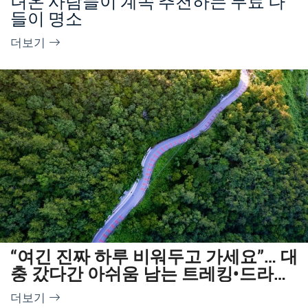
녀온 사람들이 계속 추천하는 무료 나
들이 명소
더보기
“여긴 진짜 하루 비워두고 가세요”… 대
충 갔다간 아쉬움 남는 트레킹•드라이
브 여행지
더보기