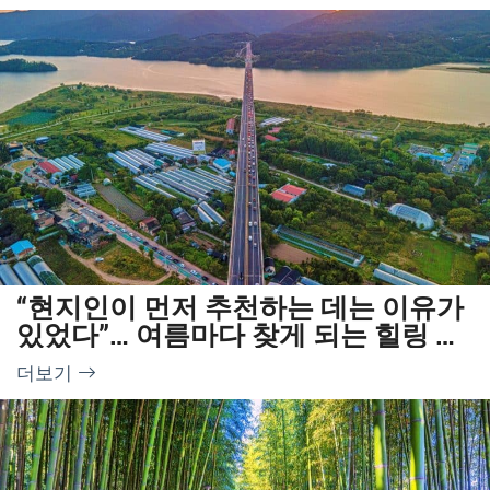
“현지인이 먼저 추천하는 데는 이유가
있었다”… 여름마다 찾게 되는 힐링 드
라이브 코스
더보기