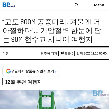
컨
Menu
텐
츠
“고도 800M 공중다리, 겨울엔 더
로
건
아찔하다”… 기암절벽 한눈에 담
너
는 90M 현수교 시니어 여행지
뛰
기
여행
최주아 기자
댓글 0
입력
2025.12.20 06:00
»
구글에서 발품뉴스 먼저 보기
12월 추천 여행지