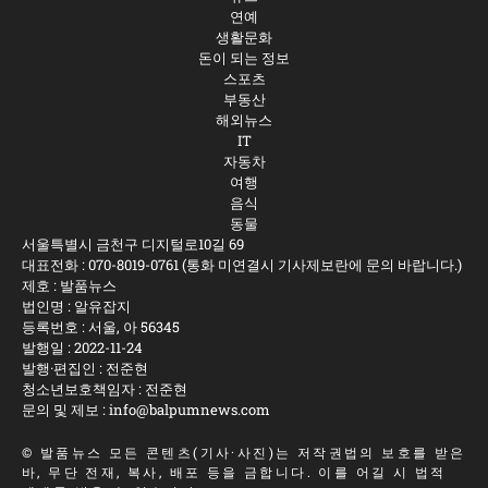
연예
생활문화
돈이 되는 정보
스포츠
부동산
해외뉴스
IT
자동차
여행
음식
동물
서울특별시 금천구 디지털로10길 69
대표전화 :
070-8019-0761
(통화 미연결시 기사제보란에 문의 바랍니다.)
제호 : 발품뉴스
법인명 : 알유잡지
등록번호 : 서울, 아 56345
발행일 : 2022-11-24
발행·편집인 : 전준현
청소년보호책임자 : 전준현
문의 및 제보 :
info@balpumnews.com
©
발품뉴스
모든 콘텐츠(기사·사진)는 저작권법의 보호를 받은
바, 무단 전재, 복사, 배포 등을 금합니다. 이를 어길 시 법적