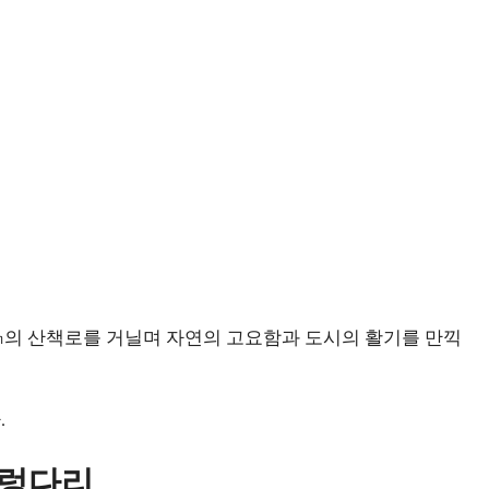
6㎞의 산책로를 거닐며 자연의 고요함과 도시의 활기를 만끽
.
출렁다리