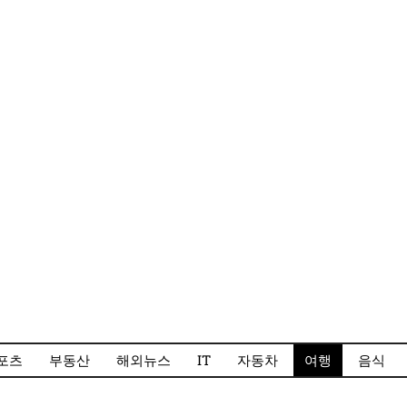
포츠
부동산
해외뉴스
IT
자동차
여행
음식