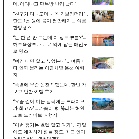
데, 어디냐고 단톡방 난리 났다”
“친구가 다녀오더니 꼭 가보라더라”…
단돈 1천 원에 몸이 편안해지는 여름
한방명소
“돈 한 푼 안 드는데 이 정도 뷰를?”…
해수욕장보다 더 기억에 남는 해안도
로 명소
“여긴 나만 알고 싶었는데”… 여름마
다 인파 몰리는 이열치열 온천 여행
지
“폭염에 무슨 온천?” 했는데, 한번 가
보고 반한 여행 후기
“요즘 같이 더운 날씨에는 드라이브
가 최고죠”… 가슴이 뻥 뚫리는 해안
도로 드라이브 여행지
“이번 휴가는 호텔 말고 여기”… 평일
에도 예약하기 힘들 정도, 최근 인기
폭발이라는 캠핑여행지