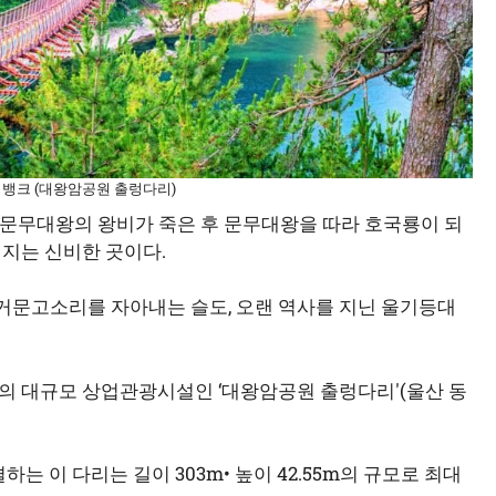
지뱅크 (대왕암공원 출렁다리)
은 문무대왕의 왕비가 죽은 후 문무대왕을 따라 호국룡이 되
해지는 신비한 곳이다.
, 거문고소리를 자아내는 슬도, 오랜 역사를 지닌 울기등대
의 대규모 상업관광시설인 ‘대왕암공원 출렁다리'(울산 동
 이 다리는 길이 303m• 높이 42.55m의 규모로 최대