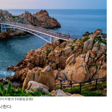
티이미지뱅크 (대왕암공원)
사한다.