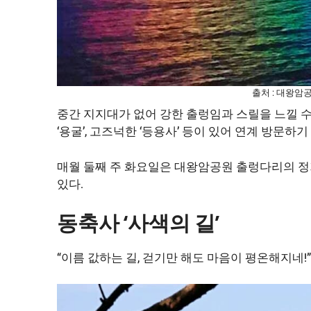
출처 : 대왕암
중간 지지대가 없어 강한 출렁임과 스릴을 느낄 수 
‘용굴’, 고즈넉한 ‘등용사’ 등이 있어 연계 방문하기
매월 둘째 주 화요일은 대왕암공원 출렁다리의 정기
있다.
동축사 ‘사색의 길’
“이름 값하는 길, 걷기만 해도 마음이 평온해지네!”