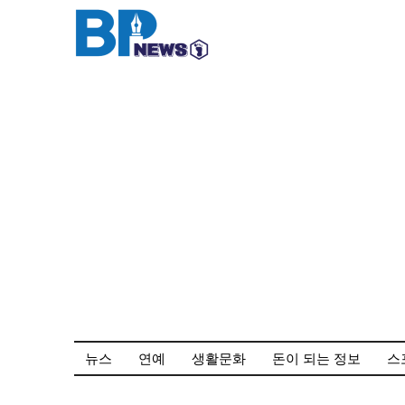
컨
텐
츠
로
건
너
뛰
기
뉴스
연예
생활문화
돈이 되는 정보
스