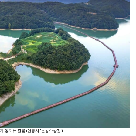
자 앙지뉴 필름 (안동시 ‘선성수상길’)