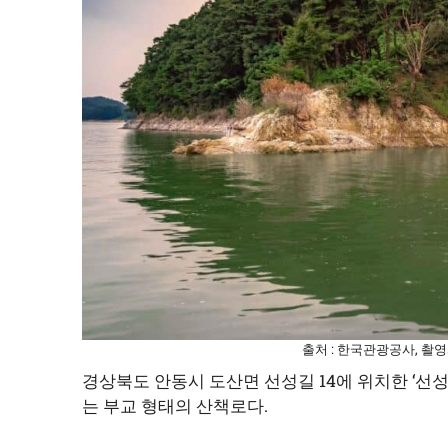
출처 : 한국관광공사, 촬영
경상북도 안동시 도산면 선성길 14에 위치한 ‘선
는 부교 형태의 산책로다.