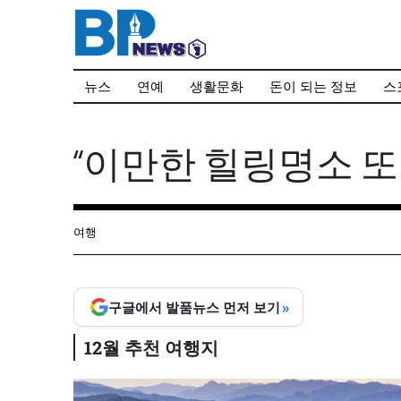
컨
텐
츠
로
뉴스
연예
생활문화
돈이 되는 정보
스
건
너
뛰
“이만한 힐링명소 또 
기
여행
»
구글에서 발품뉴스 먼저 보기
12월 추천 여행지