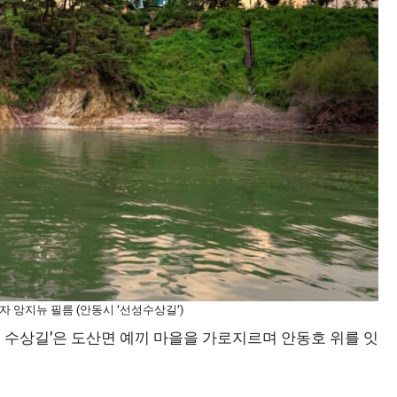
자 앙지뉴 필름 (안동시 ‘선성수상길’)
성 수상길’은 도산면 예끼 마을을 가로지르며 안동호 위를 잇