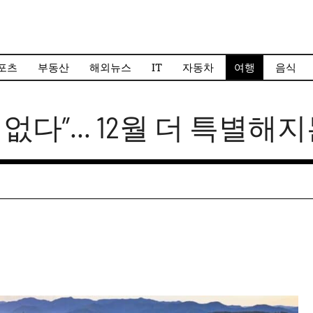
포츠
부동산
해외뉴스
IT
자동차
여행
음식
없다”… 12월 더 특별해