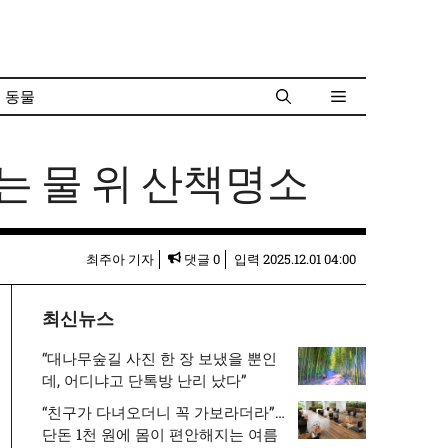
동물
지는 물 위 산책명소
최주아 기자
댓글 0
입력
2025.12.01 04:00
최신뉴스
“대나무숲길 사진 한 장 보냈을 뿐인
데, 어디냐고 단톡방 난리 났다”
“친구가 다녀오더니 꼭 가보라더라”…
단돈 1천 원에 몸이 편안해지는 여름