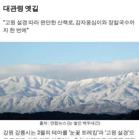
대관령 옛길
“고원 설경 따라 완만한 산책로, 감자옹심이와 장칼국수까
지 한 번에”
출처 : 연합뉴스 (눈 쌓인 백두대간)
강원 강릉시는 2월의 테마를 ‘눈꽃 트레킹’과 ‘고원 설경’으