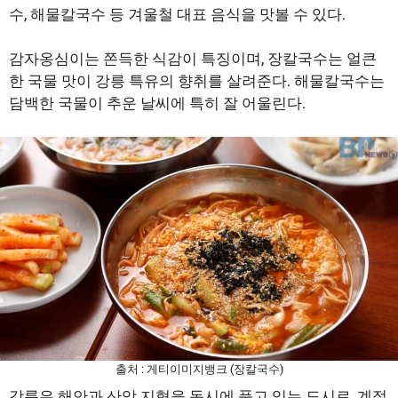
수, 해물칼국수 등 겨울철 대표 음식을 맛볼 수 있다.
감자옹심이는 쫀득한 식감이 특징이며, 장칼국수는 얼큰
한 국물 맛이 강릉 특유의 향취를 살려준다. 해물칼국수는
담백한 국물이 추운 날씨에 특히 잘 어울린다.
출처 : 게티이미지뱅크 (장칼국수)
강릉은 해안과 산악 지형을 동시에 품고 있는 도시로, 계절