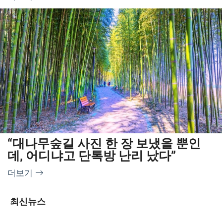
“대나무숲길 사진 한 장 보냈을 뿐인
데, 어디냐고 단톡방 난리 났다”
더보기
최신뉴스