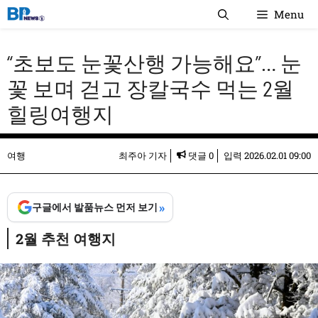
컨
Menu
텐
츠
“초보도 눈꽃산행 가능해요”… 눈
로
건
꽃 보며 걷고 장칼국수 먹는 2월
너
힐링여행지
뛰
기
여행
최주아 기자
댓글 0
입력
2026.02.01 09:00
»
구글에서 발품뉴스 먼저 보기
2월 추천 여행지