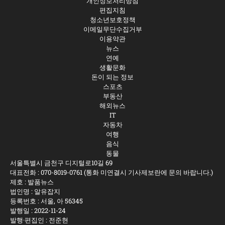
개인정보처리방침
편집지침
청소년보호정책
이메일무단수집거부
이용약관
뉴스
연예
생활문화
돈이 되는 정보
스포츠
부동산
해외뉴스
IT
자동차
여행
음식
동물
서울특별시 금천구 디지털로10길 69
대표전화 :
070-8019-0761
(통화 미연결시 기사제보란에 문의 바랍니다.)
제호 : 발품뉴스
법인명 : 알유잡지
등록번호 : 서울, 아 56345
발행일 : 2022-11-24
발행·편집인 : 전준현