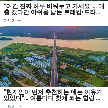
“여긴 진짜 하루 비워두고 가세요”… 대
충 갔다간 아쉬움 남는 트레킹•드라이
브 여행지
더보기
“현지인이 먼저 추천하는 데는 이유가
있었다”… 여름마다 찾게 되는 힐링 드
라이브 코스
더보기