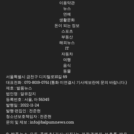
이용약관
뉴스
연예
생활문화
돈이 되는 정보
스포츠
부동산
해외뉴스
IT
자동차
여행
음식
동물
서울특별시 금천구 디지털로10길 69
대표전화 :
070-8019-0761
(통화 미연결시 기사제보란에 문의 바랍니다.)
제호 : 발품뉴스
법인명 : 알유잡지
등록번호 : 서울, 아 56345
발행일 : 2022-11-24
발행·편집인 : 전준현
청소년보호책임자 : 전준현
문의 및 제보 :
info@balpumnews.com
©
발품뉴스
모든 콘텐츠(기사·사진)는 저작권법의 보호를 받은