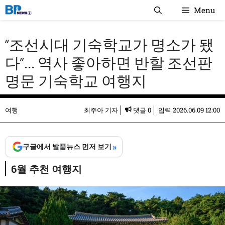
컨
Menu
텐
츠
“조선시대 기숙학교가 명소가 됐
로
건
다”… 역사 좋아하면 반할 조선판
너
명문 기숙학교 여행지
뛰
기
여행
최주아 기자
댓글 0
입력
2026.06.09 12:00
»
구글에서 발품뉴스 먼저 보기
6월 추천 여행지