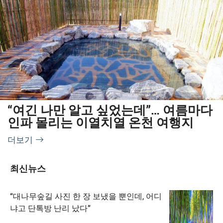
“여긴 나만 알고 싶었는데”… 여름마다
인파 몰리는 이열치열 온천 여행지
더보기
최신뉴스
“대나무숲길 사진 한 장 보냈을 뿐인데, 어디
냐고 단톡방 난리 났다”