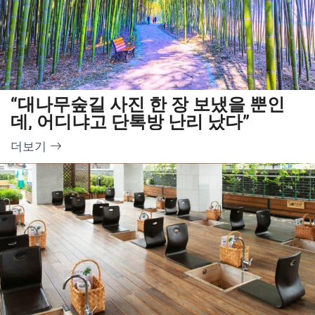
“대나무숲길 사진 한 장 보냈을 뿐인
데, 어디냐고 단톡방 난리 났다”
더보기