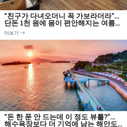
“친구가 다녀오더니 꼭 가보라더라”…
단돈 1천 원에 몸이 편안해지는 여름
한방명소
더보기
“돈 한 푼 안 드는데 이 정도 뷰를?”…
해수욕장보다 더 기억에 남는 해안도