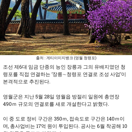
출처 : 게티이미지뱅크 (영월 청령포)
조선 제6대 임금 단종의 능인 장릉과 그의 유배지였던 청
령포를 직접 연결하는 ‘장릉∼청령포 연결로 조성 사업’이
본격적으로 추진된다.
영월군은 지난 5월 28일 영월읍 방절리 일원에 총연장
490ｍ 규모의 연결로를 새로 개설한다고 밝혔다.
이 중 도로 정비 구간은 350ｍ, 접속도로 구간은 140ｍ이
며, 총사업비는 17억 원이 투입된다. 공사는 6월 착공해 10