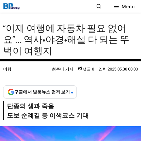
컨
Menu
텐
츠
“이제 여행에 자동차 필요 없어
로
건
요”… 역사•야경•해설 다 되는 뚜
너
벅이 여행지
뛰
기
여행
최주아 기자
댓글 0
입력
2025.05.30 00:00
»
구글에서 발품뉴스 먼저 보기
단종의 생과 죽음
도보 순례길 등 이색코스 기대