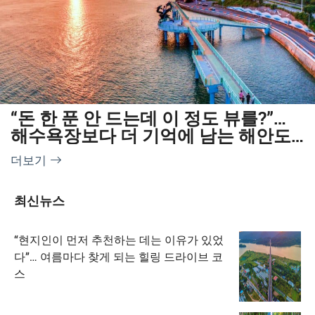
“돈 한 푼 안 드는데 이 정도 뷰를?”…
해수욕장보다 더 기억에 남는 해안도
로 명소
더보기
최신뉴스
“현지인이 먼저 추천하는 데는 이유가 있었
다”… 여름마다 찾게 되는 힐링 드라이브 코
스