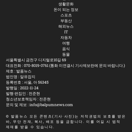
생활문화
돈이 되는 정보
스포츠
부동산
해외뉴스
IT
자동차
여행
음식
동물
서울특별시 금천구 디지털로10길 69
대표전화 :
070-8019-0761
(통화 미연결시 기사제보란에 문의 바랍니다.)
제호 : 발품뉴스
법인명 : 알유잡지
등록번호 : 서울, 아 56345
발행일 : 2022-11-24
발행·편집인 : 전준현
청소년보호책임자 : 전준현
문의 및 제보 :
info@balpumnews.com
©
발품뉴스
모든 콘텐츠(기사·사진)는 저작권법의 보호를 받은
바, 무단 전재, 복사, 배포 등을 금합니다. 이를 어길 시 법적
제재를 받을 수 있습니다.