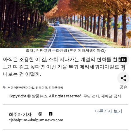
출처 : 진안고원 문화관광 (부귀 메타세쿼이아길)
아직은 조용한 이 길, 스쳐 지나가는 계절의 변화를 천천히
느끼며 걷고 싶다면 이번 가을 부귀 메타세쿼이아길로 떠
0
나보는 건 어떨까.
공유
태
부귀 메타세쿼이아길
,
전북여행
,
진안군여행
그
Copyright ⓒ 발품뉴스. All rights reserved. 무단 전재, 재배포 금지
다른기사 보기
최주아 기자
cjabalpum@balpumnews.com