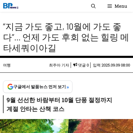
컨
Menu
텐
츠
“지금 가도 좋고, 10월에 가도 좋
로
건
다”… 언제 가도 후회 없는 힐링 메
너
타세쿼이아길
뛰
기
여행
최주아 기자
댓글 0
입력
2025.09.09 08:00
»
구글에서 발품뉴스 먼저 보기
9월 선선한 바람부터 10월 단풍 절정까지
계절 안타는 산책 코스