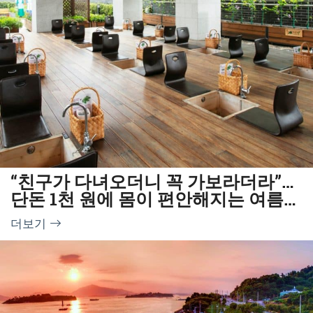
“친구가 다녀오더니 꼭 가보라더라”…
단돈 1천 원에 몸이 편안해지는 여름
한방명소
더보기