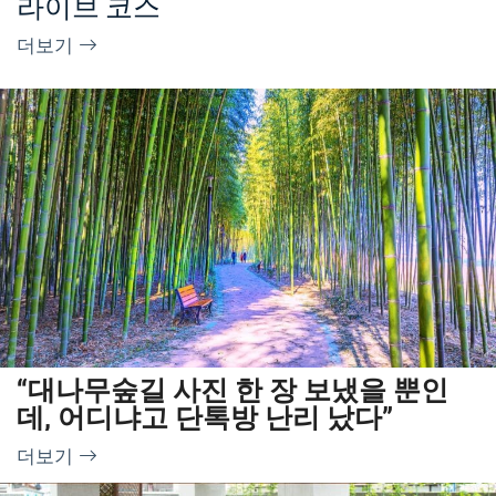
라이브 코스
더보기
“대나무숲길 사진 한 장 보냈을 뿐인
데, 어디냐고 단톡방 난리 났다”
더보기