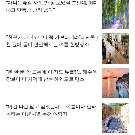
“대나무숲길 사진 한 장 보냈을 뿐인데, 어디
냐고 단톡방 난리 났다”
“친구가 다녀오더니 꼭 가보라더라”… 단돈 1
천 원에 몸이 편안해지는 여름 한방명소
“돈 한 푼 안 드는데 이 정도 뷰를?”… 해수욕
장보다 더 기억에 남는 해안도로 명소
“여긴 나만 알고 싶었는데”… 여름마다 인파
몰리는 이열치열 온천 여행지