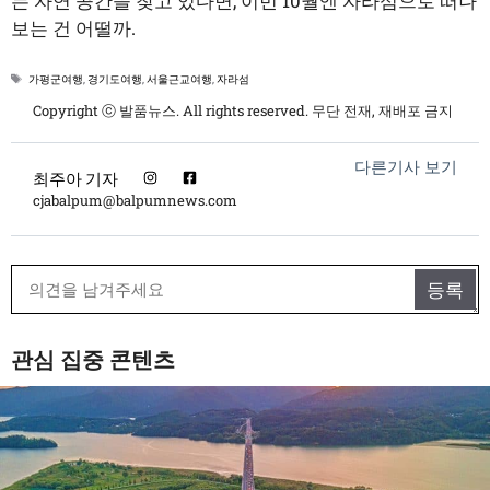
는 자연 공간을 찾고 있다면, 이번 10월엔 자라섬으로 떠나
보는 건 어떨까.
태
가평군여행
,
경기도여행
,
서울근교여행
,
자라섬
그
Copyright ⓒ 발품뉴스. All rights reserved. 무단 전재, 재배포 금지
다른기사 보기
최주아 기자
cjabalpum@balpumnews.com
관심 집중 콘텐츠