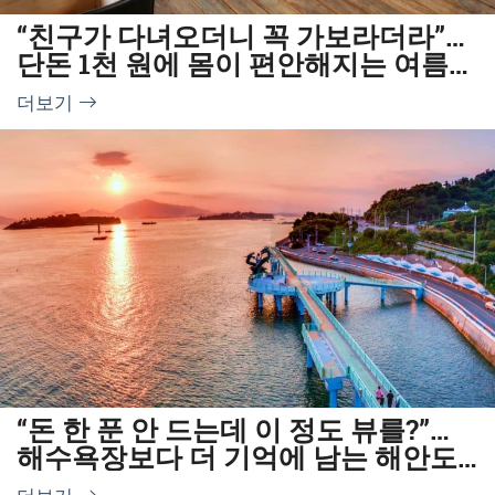
“친구가 다녀오더니 꼭 가보라더라”…
단돈 1천 원에 몸이 편안해지는 여름
한방명소
더보기
“돈 한 푼 안 드는데 이 정도 뷰를?”…
해수욕장보다 더 기억에 남는 해안도
로 명소