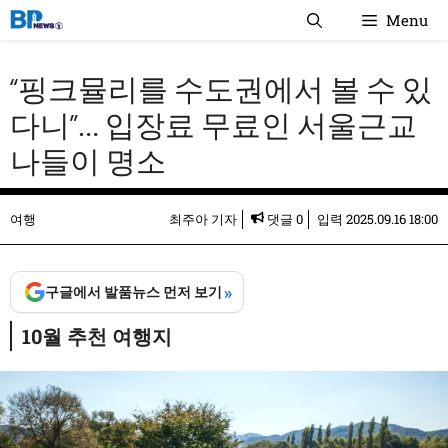
컨
Menu
텐
츠
“핑크뮬리를 수도권에서 볼 수 있
로
건
다니”… 입장료 무료인 서울근교
너
나들이 명소
뛰
기
여행
최주아 기자
댓글 0
입력
2025.09.16 18:00
»
구글에서 발품뉴스 먼저 보기
10월 추천 여행지