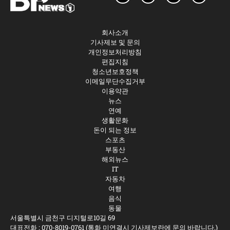
회사소개
기사제보 및 문의
개인정보처리방침
편집지침
청소년보호정책
이메일무단수집거부
이용약관
뉴스
연예
생활문화
돈이 되는 정보
스포츠
부동산
해외뉴스
IT
자동차
여행
음식
동물
서울특별시 금천구 디지털로10길 69
대표전화 :
070-8019-0761
(통화 미연결시 기사제보란에 문의 바랍니다.)