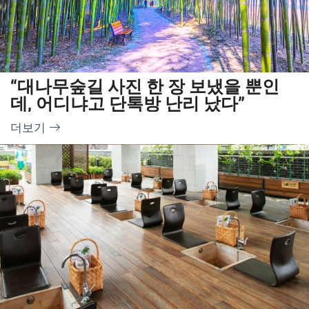
“대나무숲길 사진 한 장 보냈을 뿐인
데, 어디냐고 단톡방 난리 났다”
더보기