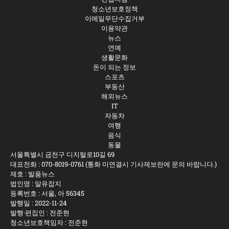
청소년보호정책
이메일무단수집거부
이용약관
뉴스
연예
생활문화
돈이 되는 정보
스포츠
부동산
해외뉴스
IT
자동차
여행
음식
동물
서울특별시 금천구 디지털로10길 69
대표전화 :
070-8019-0761
(통화 미연결시 기사제보란에 문의 바랍니다.)
제호 : 발품뉴스
법인명 : 알유잡지
등록번호 : 서울, 아 56345
발행일 : 2022-11-24
발행·편집인 : 전준현
청소년보호책임자 : 전준현