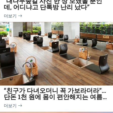
“대나무숲길 사진 한 장 보냈을 뿐인
데, 어디냐고 단톡방 난리 났다”
더보기
“친구가 다녀오더니 꼭 가보라더라”…
단돈 1천 원에 몸이 편안해지는 여름
한방명소
더보기