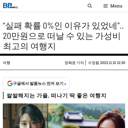
컨
Menu
텐
츠
“실패 확률 0%인 이유가 있었네”..
로
건
20만원으로 떠날 수 있는 가성비
너
최고의 여행지
뛰
기
여행
정혜윤 기자
수정됨
2023.11.10 12:30
»
구글에서 발품뉴스 먼저 보기
쌀쌀해지는 가을, 떠나기 딱 좋은 여행지