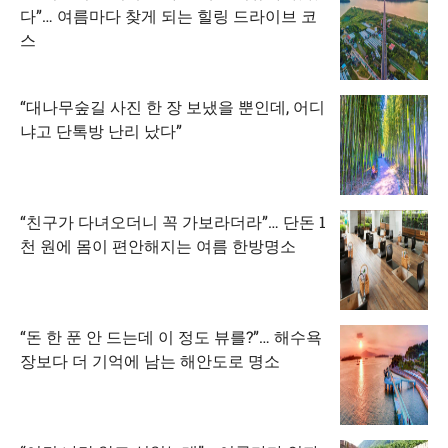
다”… 여름마다 찾게 되는 힐링 드라이브 코
스
“대나무숲길 사진 한 장 보냈을 뿐인데, 어디
냐고 단톡방 난리 났다”
“친구가 다녀오더니 꼭 가보라더라”… 단돈 1
천 원에 몸이 편안해지는 여름 한방명소
“돈 한 푼 안 드는데 이 정도 뷰를?”… 해수욕
장보다 더 기억에 남는 해안도로 명소