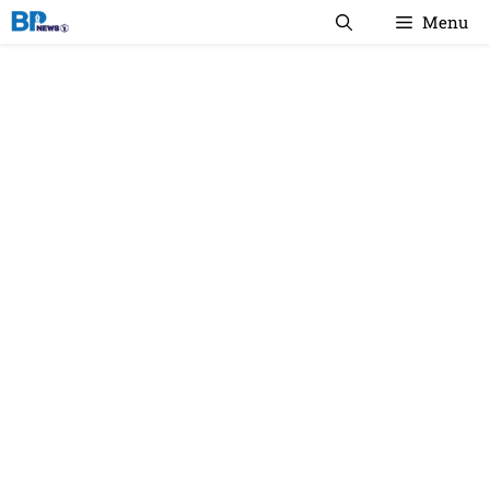
컨
Menu
텐
츠
로
건
너
뛰
기