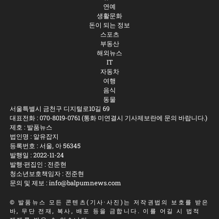
연예
생활문화
돈이 되는 정보
스포츠
부동산
해외뉴스
IT
자동차
여행
음식
동물
서울특별시 금천구 디지털로10길 69
대표전화 :
070-8019-0761
(통화 미연결시 기사제보란에 문의 바랍니다.)
제호 : 발품뉴스
법인명 : 알유잡지
등록번호 : 서울, 아 56345
발행일 : 2022-11-24
발행·편집인 : 전준현
청소년보호책임자 : 전준현
문의 및 제보 :
info@balpumnews.com
©
발품뉴스
모든 콘텐츠(기사·사진)는 저작권법의 보호를 받은
바, 무단 전재, 복사, 배포 등을 금합니다. 이를 어길 시 법적