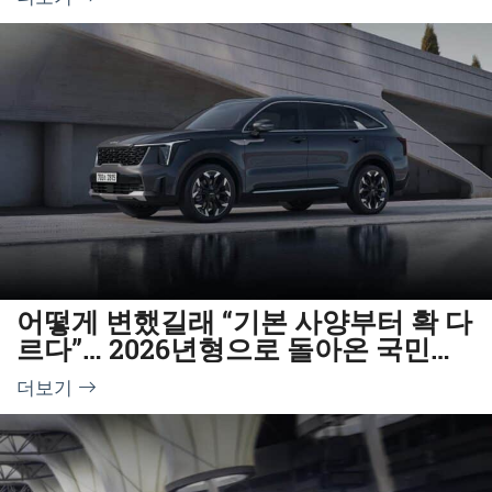
어떻게 변했길래 “기본 사양부터 확 다
르다”… 2026년형으로 돌아온 국민
SUV
더보기