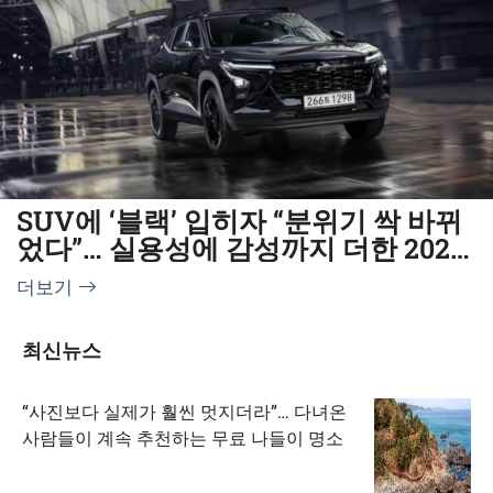
SUV에 ‘블랙’ 입히자 “분위기 싹 바뀌
었다”… 실용성에 감성까지 더한 2026
년형 출시
더보기
최신뉴스
“사진보다 실제가 훨씬 멋지더라”… 다녀온
사람들이 계속 추천하는 무료 나들이 명소