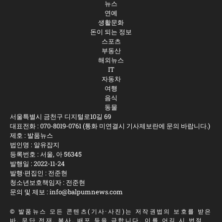
뉴스
연예
생활문화
돈이 되는 정보
스포츠
부동산
해외뉴스
IT
자동차
여행
음식
동물
서울특별시 금천구 디지털로10길 69
대표전화 :
070-8019-0761
(통화 미연결시 기사제보란에 문의 바랍니다.)
제호 : 발품뉴스
법인명 : 알유잡지
등록번호 : 서울, 아 56345
발행일 : 2022-11-24
발행·편집인 : 전준현
청소년보호책임자 : 전준현
문의 및 제보 :
info@balpumnews.com
©
발품뉴스
모든 콘텐츠(기사·사진)는 저작권법의 보호를 받은
바, 무단 전재, 복사, 배포 등을 금합니다. 이를 어길 시 법적