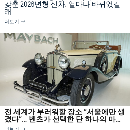
갖춘 2026년형 신차, 얼마나 바뀌었길
래
더보기
전 세계가 부러워할 장소 “서울에만 생
겼다”… 벤츠가 선택한 단 하나의 마이
바흐 성지
더보기