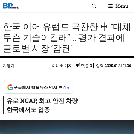
컨
Menu
텐
츠
한국 이어 유럽도 극찬한 車 “대체
로
건
무슨 기술이길래”… 평가 결과에
너
글로벌 시장 ‘감탄’
뛰
기
자동차
이태호 기자
댓글 0
입력
2025.01.31 11:00
»
구글에서 발품뉴스 먼저 보기
유로 NCAP, 최고 안전 차량
한국에서도 입증